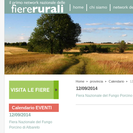
home
chi siamo
network del
Home
provincia
Calendario
12
12/09/2014
Fiera Nazionale del Fungo Porcino 
Calendario EVENTI
12/09/2014
Fiera Nazionale del Fungo
Porcino di Albareto