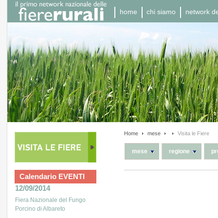
home
chi siamo
network del
Home
mese
Visita le Fiere
mese
regione
pr
Calendario EVENTI
12/09/2014
Fiera Nazionale del Fungo
Porcino di Albareto