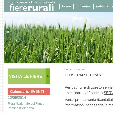
home
chi siamo
network del
Home
i servizi
COME PARTECIPARE
Per usufruire di questo servi
Calendario EVENTI
specificare nell’ oggetto
SERV
12/09/2014
Verrai prontamente ricontattat
Fiera Nazionale del Fungo
informazioni necessarie in me
Porcino di Albareto